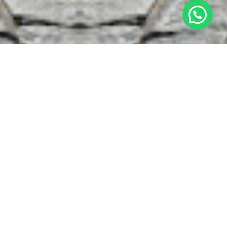
RETROUVEZ TOUS LES FINANCEMENTS
PROPOSÉS PAR L’AUTO-ÉCOLE FRENCH
PERMIS.
Depuis 2019, le droit du travail permet à
un salarié de disposer d’un congé pour
se former à un nouveau métier tout en
conservant sa rémunération. Ce
dispositif porte un nom : le
Projet de
Transition Professionnelle
(PTP).
L’auto-école French Permis vous