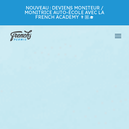
Skip
NOUVEAU : DEVIENS MONITEUR /
to
MONITRICE AUTO-ÉCOLE AVEC LA
main
FRENCH ACADEMY 👨🏼‍🎓
content
Menu