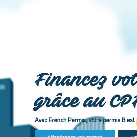
Financez vot
grâce au CP
Avec French Permis, votre permis B est