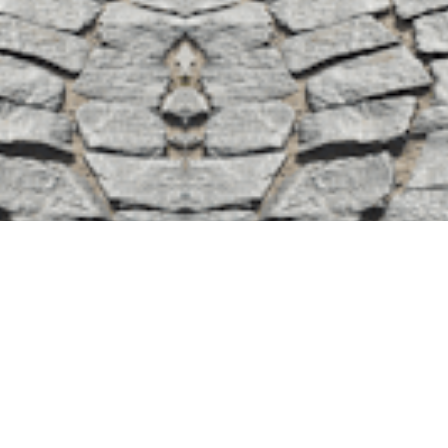
érique avec La Poste
forme Mon Compte Formation et mobiliser les
sonnel de formation (CPF), vous devez
.
us
créer votre Identité numérique
sur le site de