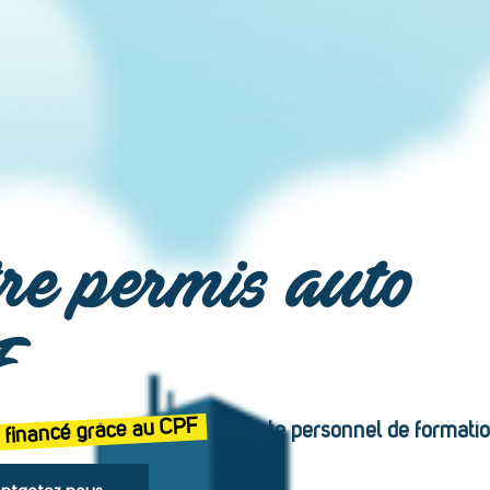
re permis auto
F
financé grâce au CPF
(compte personnel de formatio