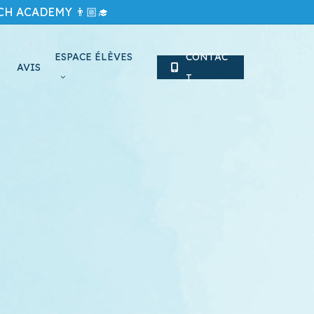
H ACADEMY 👨🏼‍🎓
ESPACE ÉLÈVES
C
O
N
T
A
C
AVIS
T