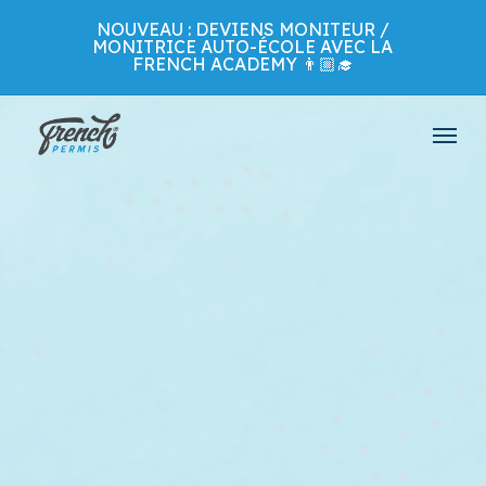
Skip
NOUVEAU : DEVIENS MONITEUR /
to
MONITRICE AUTO-ÉCOLE AVEC LA
main
FRENCH ACADEMY 👨🏼‍🎓
content
Menu