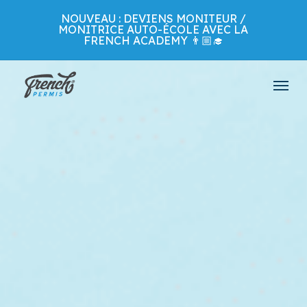
Skip
NOUVEAU : DEVIENS MONITEUR /
to
MONITRICE AUTO-ÉCOLE AVEC LA
main
FRENCH ACADEMY 👨🏼‍🎓
content
Menu