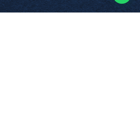
Distance et temps de trajet
French Permis Pantin
(17km / 20 min)
French Permis Paris 11
(23km / 28
min)
French Permis Villemomble
(17km /
20 min)
French Permis Romainville
(18km / 22
min)
French Permis Ivry
(29km / 35 min)
French Permis Vitry
(30km / 38 min)