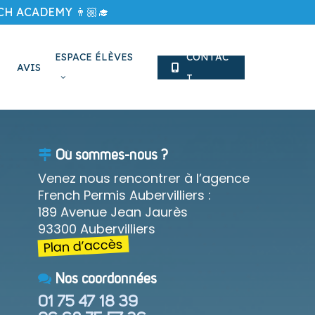
H ACADEMY 👨🏼‍🎓
ESPACE ÉLÈVES
C
O
N
T
A
C
AVIS
T
Où sommes-nous ?
Venez nous rencontrer à l’agence
French Permis Aubervilliers :
189 Avenue Jean Jaurès
93300 Aubervilliers
Plan d’accès
Nos coordonnées
01 75 47 18 39